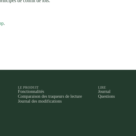
incipes de conflit de lois.
pp
.
LE PRODUIT
LIRE
Fonctionnalités
Journal
Comparaison des traqueurs de lecture
Questions
Journal des modifications