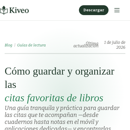
Saltar
al
Descargar
contenido
1 de julio de
Última
Blog
Guías de lectura
actualización
2026
Cómo guardar y organizar
las
citas favoritas de libros
Una guía tranquila y práctica para guardar
las citas que te acompañan —desde
cuadernos hasta notas en el móvil y
aplicaciones dedicadas— y encontrarlas