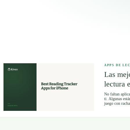
APPS DE LE
Las mejo
lectura 
No faltan aplic
ti. Algunas está
juego con racha