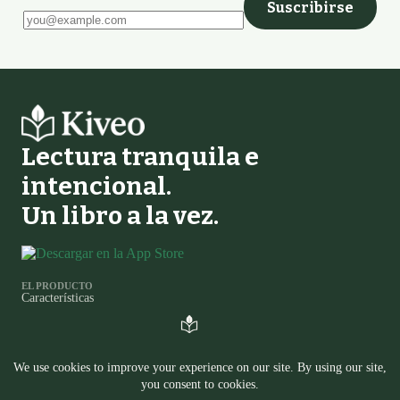
Suscribirse
Deja este campo vacío
Lectura tranquila e
intencional.
Un libro a la vez.
EL PRODUCTO
Características
Comparación de Rastreadores de Lectura
Registro de cambios
LEER
Diario
Preguntas
EN OTROS LUGARES
Política de privacidad