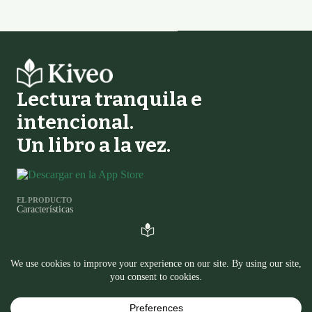
Deja este campo vacío
Lectura tranquila e
intencional.
Un libro a la vez.
EL PRODUCTO
Características
Comparación de Rastreadores de Lectura
Registro de cambios
LEER
Diario
Preguntas
EN OTROS LUGARES
Política de privacidad
Política de cookies
Contáctanos