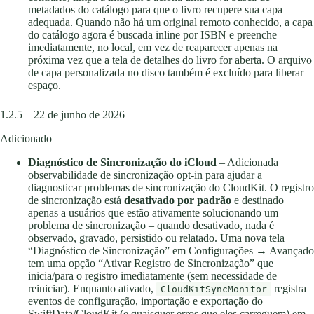
metadados do catálogo para que o livro recupere sua capa
adequada. Quando não há um original remoto conhecido, a capa
do catálogo agora é buscada inline por ISBN e preenche
imediatamente, no local, em vez de reaparecer apenas na
próxima vez que a tela de detalhes do livro for aberta. O arquivo
de capa personalizada no disco também é excluído para liberar
espaço.
1.2.5 – 22 de junho de 2026
Adicionado
Diagnóstico de Sincronização do iCloud
– Adicionada
observabilidade de sincronização opt-in para ajudar a
diagnosticar problemas de sincronização do CloudKit. O registro
de sincronização está
desativado por padrão
e destinado
apenas a usuários que estão ativamente solucionando um
problema de sincronização – quando desativado, nada é
observado, gravado, persistido ou relatado. Uma nova tela
“Diagnóstico de Sincronização” em Configurações → Avançado
tem uma opção “Ativar Registro de Sincronização” que
inicia/para o registro imediatamente (sem necessidade de
reiniciar). Enquanto ativado,
registra
CloudKitSyncMonitor
eventos de configuração, importação e exportação do
SwiftData/CloudKit (e quaisquer erros que eles carreguem) em