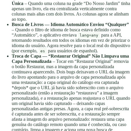
Única
– Quando uma coluna na grade “Do Nosso Jardim” tinha
apenas um livro, ela era centralizada verticalmente contra
colunas mais altas com dois livros. As colunas agora se alinham
ao topo.
Busca de Livros — Idioma Automático Enviou “Qualquer”
– Quando o filtro de idioma de busca estava definido como
“Automático”, o aplicativo enviava
para a API,
lang=any
retornando resultados em todos os idiomas em vez de priorizar o
idioma do usuário. Agora resolve para o local real do dispositivo
(por exemplo,
para usuários de espanhol).
es
Troca de Capa — “Restaurar Original” Não Limpava uma
Capa Personalizada
– Tocar em “Restaurar Original” removia
o botão Restaurar, mas a imagem da capa personalizada
continuava aparecendo. Dois bugs deixavam o URL da imagem
do livro apontando para o arquivo de capa personalizada após
uma restauração: a capa original do catálogo era capturada
*depois* que o URL já havia sido sobrescrito com o arquivo
personalizado (então a restauração “restaurava” a imagem
personalizada), e a restauração apenas reajustava o URL quando
um original havia sido capturado – deixando capas
personalizadas antigas presas. Agora, a capa real pré-sobrescrita
é capturada antes de ser sobrescrita, e a restauração sempre
afasta a imagem do arquivo personalizado: restaura uma capa
genuína do catálogo remoto quando uma é conhecida, ou caso
contrário, limpa a imagem e aciona uma nova busca de