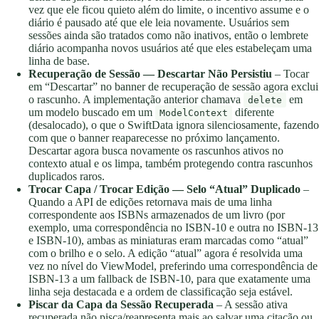
vez que ele ficou quieto além do limite, o incentivo assume e o
diário é pausado até que ele leia novamente. Usuários sem
sessões ainda são tratados como não inativos, então o lembrete
diário acompanha novos usuários até que eles estabeleçam uma
linha de base.
Recuperação de Sessão — Descartar Não Persistiu
– Tocar
em “Descartar” no banner de recuperação de sessão agora exclui
o rascunho. A implementação anterior chamava
em
delete
um modelo buscado em um
diferente
ModelContext
(desalocado), o que o SwiftData ignora silenciosamente, fazendo
com que o banner reaparecesse no próximo lançamento.
Descartar agora busca novamente os rascunhos ativos no
contexto atual e os limpa, também protegendo contra rascunhos
duplicados raros.
Trocar Capa / Trocar Edição — Selo “Atual” Duplicado
–
Quando a API de edições retornava mais de uma linha
correspondente aos ISBNs armazenados de um livro (por
exemplo, uma correspondência no ISBN-10 e outra no ISBN-13
e ISBN-10), ambas as miniaturas eram marcadas como “atual”
com o brilho e o selo. A edição “atual” agora é resolvida uma
vez no nível do ViewModel, preferindo uma correspondência de
ISBN-13 a um fallback de ISBN-10, para que exatamente uma
linha seja destacada e a ordem de classificação seja estável.
Piscar da Capa da Sessão Recuperada
– A sessão ativa
recuperada não pisca/reapresenta mais ao salvar uma citação ou