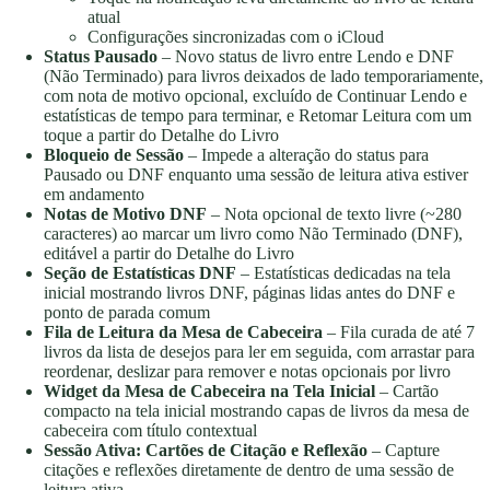
atual
Configurações sincronizadas com o iCloud
Status Pausado
– Novo status de livro entre Lendo e DNF
(Não Terminado) para livros deixados de lado temporariamente,
com nota de motivo opcional, excluído de Continuar Lendo e
estatísticas de tempo para terminar, e Retomar Leitura com um
toque a partir do Detalhe do Livro
Bloqueio de Sessão
– Impede a alteração do status para
Pausado ou DNF enquanto uma sessão de leitura ativa estiver
em andamento
Notas de Motivo DNF
– Nota opcional de texto livre (~280
caracteres) ao marcar um livro como Não Terminado (DNF),
editável a partir do Detalhe do Livro
Seção de Estatísticas DNF
– Estatísticas dedicadas na tela
inicial mostrando livros DNF, páginas lidas antes do DNF e
ponto de parada comum
Fila de Leitura da Mesa de Cabeceira
– Fila curada de até 7
livros da lista de desejos para ler em seguida, com arrastar para
reordenar, deslizar para remover e notas opcionais por livro
Widget da Mesa de Cabeceira na Tela Inicial
– Cartão
compacto na tela inicial mostrando capas de livros da mesa de
cabeceira com título contextual
Sessão Ativa: Cartões de Citação e Reflexão
– Capture
citações e reflexões diretamente de dentro de uma sessão de
leitura ativa