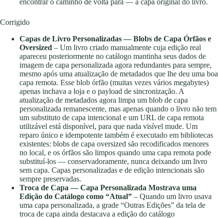
encontrar o caminho de volta para — a capa original do livro.
Corrigido
Capas de Livro Personalizadas — Blobs de Capa Órfãos e
Oversized
– Um livro criado manualmente cuja edição real
apareceu posteriormente no catálogo mantinha seus dados de
imagem de capa personalizada agora redundantes para sempre,
mesmo após uma atualização de metadados que lhe deu uma boa
capa remota. Esse blob órfão (muitas vezes vários megabytes)
apenas inchava a loja e o payload de sincronização. A
atualização de metadados agora limpa um blob de capa
personalizada remanescente, mas apenas quando o livro não tem
um substituto de capa intencional e um URL de capa remota
utilizável está disponível, para que nada visível mude. Um
reparo único e idempotente também é executado em bibliotecas
existentes: blobs de capa oversized são recodificados menores
no local, e os órfãos são limpos quando uma capa remota pode
substituí-los — conservadoramente, nunca deixando um livro
sem capa. Capas personalizadas e de edição intencionais são
sempre preservadas.
Troca de Capa — Capa Personalizada Mostrava uma
Edição do Catálogo como “Atual”
– Quando um livro usava
uma capa personalizada, a grade “Outras Edições” da tela de
troca de capa ainda destacava a edição do catálogo