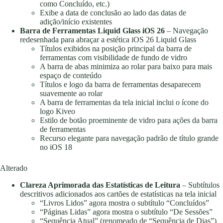
como Concluído, etc.)
Exibe a data de conclusão ao lado das datas de
adição/início existentes
Barra de Ferramentas Liquid Glass iOS 26
– Navegação
redesenhada para abraçar a estética iOS 26 Liquid Glass
Títulos exibidos na posição principal da barra de
ferramentas com visibilidade de fundo de vidro
A barra de abas minimiza ao rolar para baixo para mais
espaço de conteúdo
Títulos e logo da barra de ferramentas desaparecem
suavemente ao rolar
A barra de ferramentas da tela inicial inclui o ícone do
logo Kiveo
Estilo de botão proeminente de vidro para ações da barra
de ferramentas
Recurso elegante para navegação padrão de título grande
no iOS 18
Alterado
Clareza Aprimorada das Estatísticas de Leitura
– Subtítulos
descritivos adicionados aos cartões de estatísticas na tela inicial
“Livros Lidos” agora mostra o subtítulo “Concluídos”
“Páginas Lidas” agora mostra o subtítulo “De Sessões”
“Sequência Atual” (renomeado de “Sequência de Dias”)