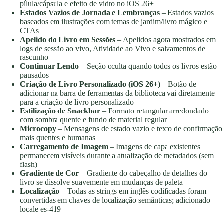
pílula/cápsula e efeito de vidro no iOS 26+
Estados Vazios de Jornada e Lembranças
– Estados vazios
baseados em ilustrações com temas de jardim/livro mágico e
CTAs
Apelido do Livro em Sessões
– Apelidos agora mostrados em
logs de sessão ao vivo, Atividade ao Vivo e salvamentos de
rascunho
Continuar Lendo
– Seção oculta quando todos os livros estão
pausados
Criação de Livro Personalizado (iOS 26+)
– Botão de
adicionar na barra de ferramentas da biblioteca vai diretamente
para a criação de livro personalizado
Estilização de Snackbar
– Formato retangular arredondado
com sombra quente e fundo de material regular
Microcopy
– Mensagens de estado vazio e texto de confirmação
mais quentes e humanas
Carregamento de Imagem
– Imagens de capa existentes
permanecem visíveis durante a atualização de metadados (sem
flash)
Gradiente de Cor
– Gradiente do cabeçalho de detalhes do
livro se dissolve suavemente em mudanças de paleta
Localização
– Todas as strings em inglês codificadas foram
convertidas em chaves de localização semânticas; adicionado
locale es-419