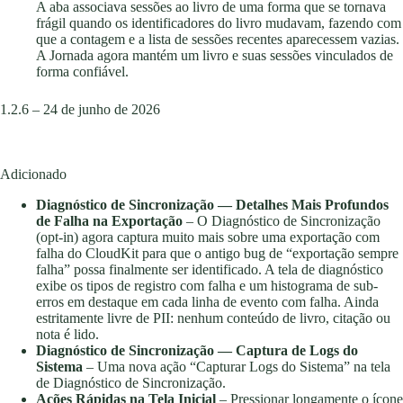
A aba associava sessões ao livro de uma forma que se tornava
frágil quando os identificadores do livro mudavam, fazendo com
que a contagem e a lista de sessões recentes aparecessem vazias.
A Jornada agora mantém um livro e suas sessões vinculados de
forma confiável.
1.2.6 – 24 de junho de 2026
Adicionado
Diagnóstico de Sincronização — Detalhes Mais Profundos
de Falha na Exportação
– O Diagnóstico de Sincronização
(opt-in) agora captura muito mais sobre uma exportação com
falha do CloudKit para que o antigo bug de “exportação sempre
falha” possa finalmente ser identificado. A tela de diagnóstico
exibe os tipos de registro com falha e um histograma de sub-
erros em destaque em cada linha de evento com falha. Ainda
estritamente livre de PII: nenhum conteúdo de livro, citação ou
nota é lido.
Diagnóstico de Sincronização — Captura de Logs do
Sistema
– Uma nova ação “Capturar Logs do Sistema” na tela
de Diagnóstico de Sincronização.
Ações Rápidas na Tela Inicial
– Pressionar longamente o ícone