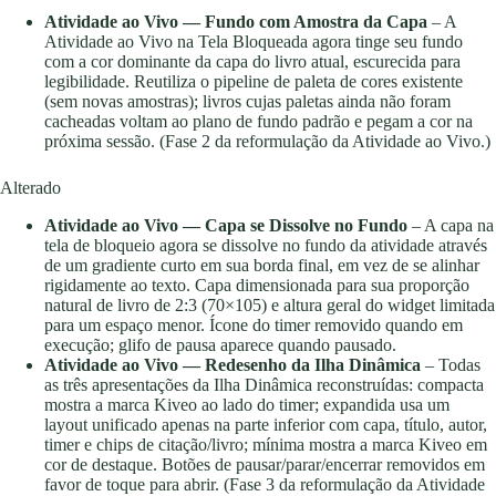
Atividade ao Vivo — Fundo com Amostra da Capa
– A
Atividade ao Vivo na Tela Bloqueada agora tinge seu fundo
com a cor dominante da capa do livro atual, escurecida para
legibilidade. Reutiliza o pipeline de paleta de cores existente
(sem novas amostras); livros cujas paletas ainda não foram
cacheadas voltam ao plano de fundo padrão e pegam a cor na
próxima sessão. (Fase 2 da reformulação da Atividade ao Vivo.)
Alterado
Atividade ao Vivo — Capa se Dissolve no Fundo
– A capa na
tela de bloqueio agora se dissolve no fundo da atividade através
de um gradiente curto em sua borda final, em vez de se alinhar
rigidamente ao texto. Capa dimensionada para sua proporção
natural de livro de 2:3 (70×105) e altura geral do widget limitada
para um espaço menor. Ícone do timer removido quando em
execução; glifo de pausa aparece quando pausado.
Atividade ao Vivo — Redesenho da Ilha Dinâmica
– Todas
as três apresentações da Ilha Dinâmica reconstruídas: compacta
mostra a marca Kiveo ao lado do timer; expandida usa um
layout unificado apenas na parte inferior com capa, título, autor,
timer e chips de citação/livro; mínima mostra a marca Kiveo em
cor de destaque. Botões de pausar/parar/encerrar removidos em
favor de toque para abrir. (Fase 3 da reformulação da Atividade