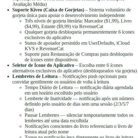
Avaliação Média)
Suporte Kiveo (Caixa de Gorjetas)
– Sistema voluntário de
gorjeta única para apoiar o desenvolvimento independente
Três níveis de gorjeta literária: Marcador ($1,99), Livro
($4,99), Estante ($9,99) via RevenueCat
Qualquer gorjeta desbloqueia permanentemente 6 ícones
exclusivos do aplicativo
Status de apoiador persistido em UserDefaults, iCloud
KVS e RevenueCat
Suporte para Restauração de Compras para desbloqueio
de ícones entre dispositivos
Seletor de Ícone do Aplicativo
– Escolha entre 6 ícones
alternativos exclusivos do aplicativo (desbloqueados via gorjeta)
Lembretes de Leitura
– Notificações push opcionais para
convidar gentilmente os usuários de volta à leitura
Tempo Diário de Leitura — notificação diária agendada
em um horário escolhido pelo usuário
Lembrete de Inatividade — notificação após um número
definido pelo usuário de dias sem uma sessão (2/3/5/7
dias)
Pausar Lembretes — silenciar temporariamente todos os
lembretes até uma data escolhida
Notificações conscientes do livro referenciam o livro de
leitura atual pelo nome
Toque na notificação leva diretamente ao livro de leitura