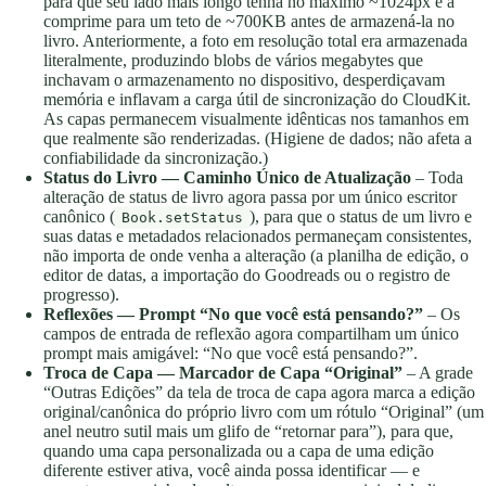
para que seu lado mais longo tenha no máximo ~1024px e a
comprime para um teto de ~700KB antes de armazená-la no
livro. Anteriormente, a foto em resolução total era armazenada
literalmente, produzindo blobs de vários megabytes que
inchavam o armazenamento no dispositivo, desperdiçavam
memória e inflavam a carga útil de sincronização do CloudKit.
As capas permanecem visualmente idênticas nos tamanhos em
que realmente são renderizadas. (Higiene de dados; não afeta a
confiabilidade da sincronização.)
Status do Livro — Caminho Único de Atualização
– Toda
alteração de status de livro agora passa por um único escritor
canônico (
), para que o status de um livro e
Book.setStatus
suas datas e metadados relacionados permaneçam consistentes,
não importa de onde venha a alteração (a planilha de edição, o
editor de datas, a importação do Goodreads ou o registro de
progresso).
Reflexões — Prompt “No que você está pensando?”
– Os
campos de entrada de reflexão agora compartilham um único
prompt mais amigável: “No que você está pensando?”.
Troca de Capa — Marcador de Capa “Original”
– A grade
“Outras Edições” da tela de troca de capa agora marca a edição
original/canônica do próprio livro com um rótulo “Original” (um
anel neutro sutil mais um glifo de “retornar para”), para que,
quando uma capa personalizada ou a capa de uma edição
diferente estiver ativa, você ainda possa identificar — e