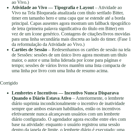
ao Vivo.)
Atividade ao Vivo — Tipografia e Layout
– Atividade ao
Vivo na Tela Bloqueada atualizada com título serifado Bitter,
timer em tamanho hero e uma capa que se estende até a borda
principal. Capas ausentes agora mostram um fallback tipográfico
de letra (primeira palavra significativa do título em Bitter) em
vez de um ícone genérico. Contagens de citações/livros movidas
para uma linha secundária mais discreta ao lado do timer. (Fase 1
da reformulação da Atividade ao Vivo.)
Cartões de Sessão
– Redesenhamos os cartões de sessão na tela
de Sessões: sessões de um único livro agora mostram um título
maior, o autor e uma linha liderada por ícone para páginas e
tempo; sessões de vários livros mantêm uma lista compacta de
uma linha por livro com uma linha de resumo acima.
Corrigido
Lembretes e Incentivos — Incentivo Nunca Disparava
Quando o Diário Estava Ativo
– Anteriormente, o lembrete
diário suprimia incondicionalmente o incentivo de inatividade
sempre que ambos estavam habilitados, então os incentivos
efetivamente nunca alcançavam usuários com um lembrete
diário configurado. O agendador agora escolhe entre eles com
base na atividade: enquanto o usuário registrou uma sessão
dentro da janela de limite, o lembrete diário é executado; uma