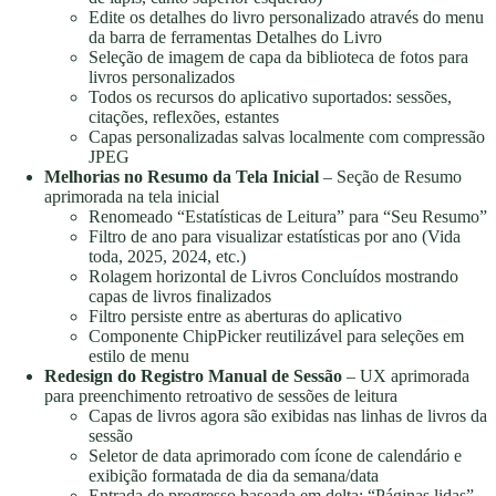
Edite os detalhes do livro personalizado através do menu
da barra de ferramentas Detalhes do Livro
Seleção de imagem de capa da biblioteca de fotos para
livros personalizados
Todos os recursos do aplicativo suportados: sessões,
citações, reflexões, estantes
Capas personalizadas salvas localmente com compressão
JPEG
Melhorias no Resumo da Tela Inicial
– Seção de Resumo
aprimorada na tela inicial
Renomeado “Estatísticas de Leitura” para “Seu Resumo”
Filtro de ano para visualizar estatísticas por ano (Vida
toda, 2025, 2024, etc.)
Rolagem horizontal de Livros Concluídos mostrando
capas de livros finalizados
Filtro persiste entre as aberturas do aplicativo
Componente ChipPicker reutilizável para seleções em
estilo de menu
Redesign do Registro Manual de Sessão
– UX aprimorada
para preenchimento retroativo de sessões de leitura
Capas de livros agora são exibidas nas linhas de livros da
sessão
Seletor de data aprimorado com ícone de calendário e
exibição formatada de dia da semana/data
Entrada de progresso baseada em delta: “Páginas lidas”