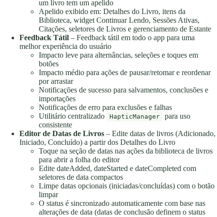
um livro tem um apelido
Apelido exibido em: Detalhes do Livro, itens da
Biblioteca, widget Continuar Lendo, Sessões Ativas,
Citações, seletores de Livros e gerenciamento de Estante
Feedback Tátil
– Feedback tátil em todo o app para uma
melhor experiência do usuário
Impacto leve para alternâncias, seleções e toques em
botões
Impacto médio para ações de pausar/retomar e reordenar
por arrastar
Notificações de sucesso para salvamentos, conclusões e
importações
Notificações de erro para exclusões e falhas
Utilitário centralizado
para uso
HapticManager
consistente
Editor de Datas de Livros
– Edite datas de livros (Adicionado,
Iniciado, Concluído) a partir dos Detalhes do Livro
Toque na seção de datas nas ações da biblioteca de livros
para abrir a folha do editor
Edite dateAdded, dateStarted e dateCompleted com
seletores de data compactos
Limpe datas opcionais (iniciadas/concluídas) com o botão
limpar
O status é sincronizado automaticamente com base nas
alterações de data (datas de conclusão definem o status