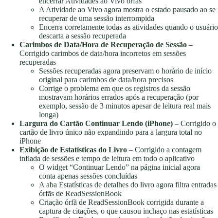
encerrar Atividades ao Vivo órfãs
A Atividade ao Vivo agora mostra o estado pausado ao se
recuperar de uma sessão interrompida
Encerra corretamente todas as atividades quando o usuário
descarta a sessão recuperada
Carimbos de Data/Hora de Recuperação de Sessão
–
Corrigido carimbos de data/hora incorretos em sessões
recuperadas
Sessões recuperadas agora preservam o horário de início
original para carimbos de data/hora precisos
Corrige o problema em que os registros da sessão
mostravam horários errados após a recuperação (por
exemplo, sessão de 3 minutos apesar de leitura real mais
longa)
Largura do Cartão Continuar Lendo (iPhone)
– Corrigido o
cartão de livro único não expandindo para a largura total no
iPhone
Exibição de Estatísticas do Livro
– Corrigido a contagem
inflada de sessões e tempo de leitura em todo o aplicativo
O widget “Continuar Lendo” na página inicial agora
conta apenas sessões concluídas
A aba Estatísticas de detalhes do livro agora filtra entradas
órfãs de ReadSessionBook
Criação órfã de ReadSessionBook corrigida durante a
captura de citações, o que causou inchaço nas estatísticas