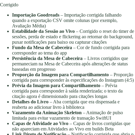
Corrigido
Importação Goodreads
– Importação corrigida falhando
quando a exportação CSV omite colunas (por exemplo,
Avaliação Média)
Estabilidade da Sessão ao Vivo
– Corrigido o reset do timer de
sessões, perda de estado e flickering ao retornar do background,
puxar notificações para baixo ou capturar citações
Fundo da Mesa de Cabeceira
– Cor de fundo corrigida para
corresponder ao tema do app
Persistência da Mesa de Cabeceira
– Livros corrigidos que
permaneciam na Mesa de Cabeceira após alterações de status
baseadas em progresso
Proporção da Imagem para Compartilhamento
– Proporção
corrigida para corresponder às especificações do Instagram (4:5)
Prévia da Imagem para Compartilhamento
– Prévia
corrigida para corresponder à saída renderizada; o texto da
citação agora é dimensionado para citações longas
Detalhes do Livro
– Aba corrigida que era dispensada e
reaberta ao adicionar livro à biblioteca
Vazamento da Animação Skeleton
– Animação de pulso
limitada para evitar vazamento de transação SwiftUI
Capas de Atividade ao Vivo
– Capas de livros corrigidas que
não apareciam em Atividades ao Vivo em builds Beta
Link Direto de Notificação
– Notificação corrigida que abria o