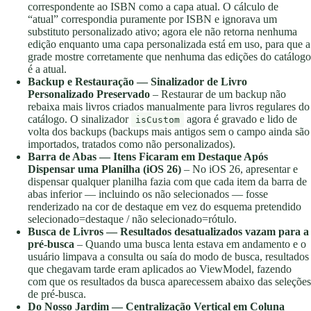
correspondente ao ISBN como a capa atual. O cálculo de
“atual” correspondia puramente por ISBN e ignorava um
substituto personalizado ativo; agora ele não retorna nenhuma
edição enquanto uma capa personalizada está em uso, para que a
grade mostre corretamente que nenhuma das edições do catálogo
é a atual.
Backup e Restauração — Sinalizador de Livro
Personalizado Preservado
– Restaurar de um backup não
rebaixa mais livros criados manualmente para livros regulares do
catálogo. O sinalizador
agora é gravado e lido de
isCustom
volta dos backups (backups mais antigos sem o campo ainda são
importados, tratados como não personalizados).
Barra de Abas — Itens Ficaram em Destaque Após
Dispensar uma Planilha (iOS 26)
– No iOS 26, apresentar e
dispensar qualquer planilha fazia com que cada item da barra de
abas inferior — incluindo os não selecionados — fosse
renderizado na cor de destaque em vez do esquema pretendido
selecionado=destaque / não selecionado=rótulo.
Busca de Livros — Resultados desatualizados vazam para a
pré-busca
– Quando uma busca lenta estava em andamento e o
usuário limpava a consulta ou saía do modo de busca, resultados
que chegavam tarde eram aplicados ao ViewModel, fazendo
com que os resultados da busca aparecessem abaixo das seleções
de pré-busca.
Do Nosso Jardim — Centralização Vertical em Coluna